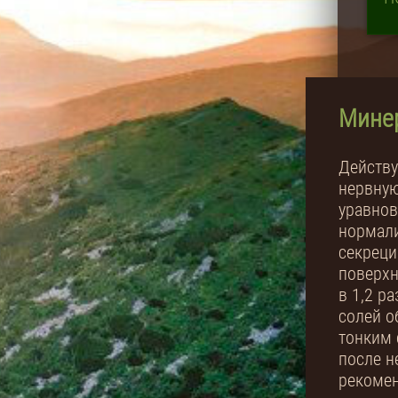
Мине
Действу
нервную
уравнов
нормали
секреци
поверхн
в 1,2 р
солей о
тонким 
после н
рекомен