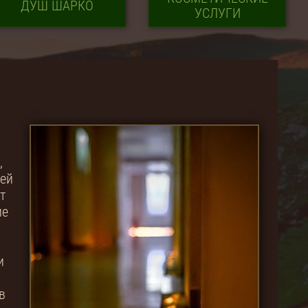
ДУШ ШАРКО
УСЛУГИ
,
,
ней
т
ие
и
в