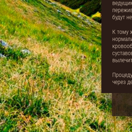
ведущи
пережи
будут н
К тому 
нормали
кровооб
суставо
вылечит
Процеду
через д