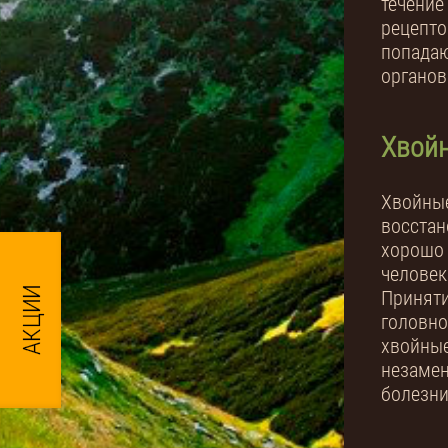
течение
рецепто
попадаю
органов
Хвой
Хвойные
восстан
хорошо 
человек
Приняти
головно
хвойные
незамен
болезни