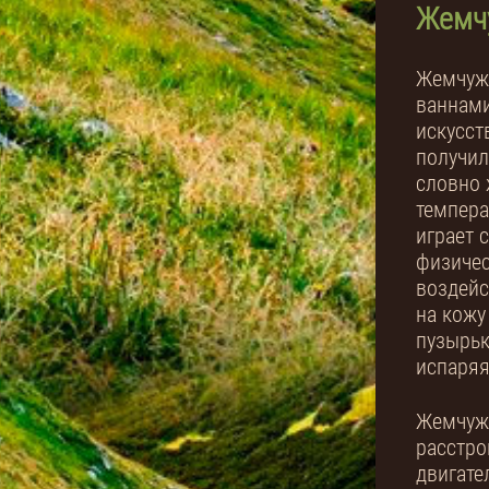
Жемч
Жемчуж
ваннами
искусст
получил
словно 
темпера
играет 
физичес
воздейс
на кожу
пузырьк
испаряя
Жемчуж
расстро
двигате