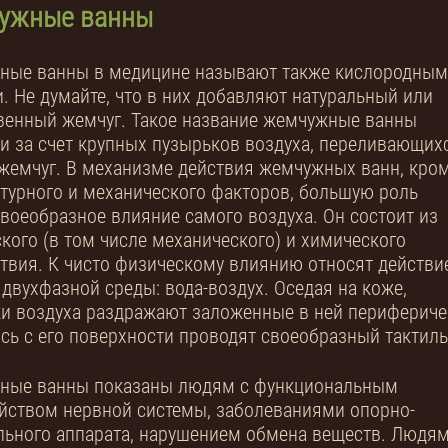
ужные ванны
ные ванны в медицине называют также кислородны
. Не думайте, что в них добавляют натуральный или
венный жемчуг. Такое название жемчужные ванны
и за счет крупных пузырьков воздуха, переливающих
жемчуг. В механизме действия жемчужных ванн, кро
турного и механического факторов, большую роль
своеобразное влияние самого воздуха. Он состоит из
кого (в том числе механического) и химического
твия. К чисто физическому влиянию относят действи
 двухфазной среды: вода-воздух. Оседая на коже,
и воздуха раздражают заложенные в ней периферическ
сь с его поверхности проводят своеобразный тактил
ные ванны показаны людям с функциональным
йством нервной системы, заболеваниями опорно-
льного аппарата, нарушением обмена веществ. Людям