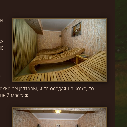
ми
ся
ме
е
ие рецепторы, и то оседая на коже, то
ьный массаж.
,