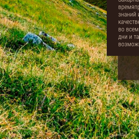
времяпр
знаний 
качеств
во всем
дни и т
возможн