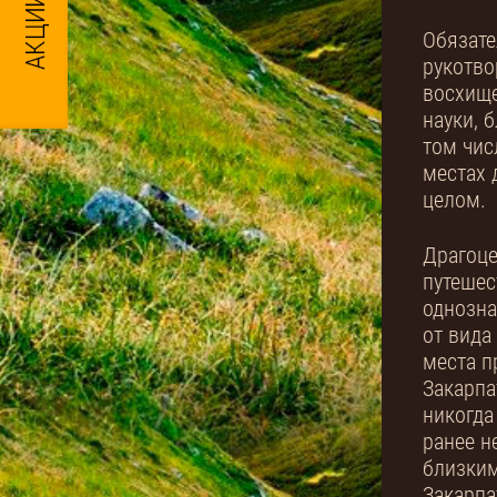
Обязате
рукотво
восхище
науки, 
том чис
местах 
целом.
Драгоце
путешес
однозна
от вида
места п
Закарпа
никогда
ранее н
близким
Закарпа