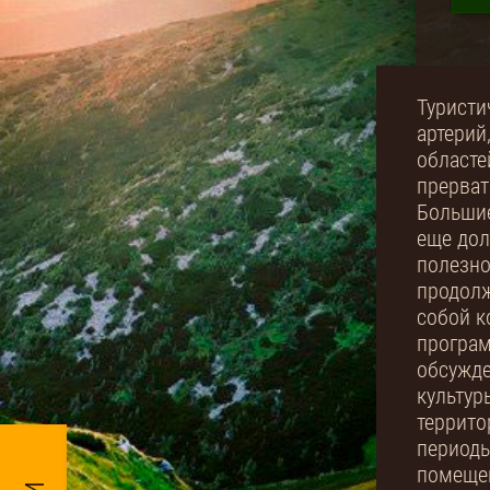
Туристи
артерий
областе
прерват
Большие
еще дол
полезно
продолж
собой к
програм
обсужде
культур
террито
периоды
помещен