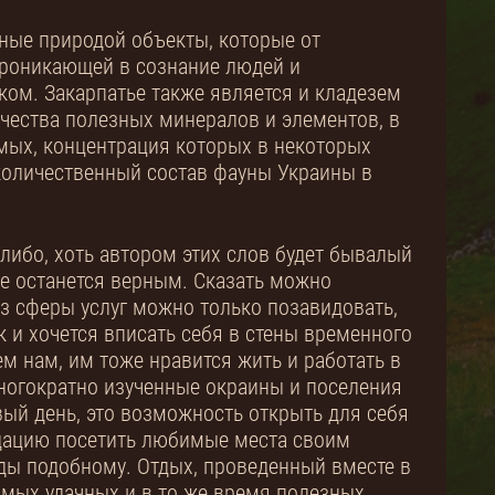
ные природой объекты, которые от
проникающей в сознание людей и
ком. Закарпатье также является и кладезем
ичества полезных минералов и элементов, в
комых, концентрация которых в некоторых
количественный состав фауны Украины в
либо, хоть автором этих слов будет бывалый
ие останется верным. Сказать можно
з сферы услуг можно только позавидовать,
 и хочется вписать себя в стены временного
м нам, им тоже нравится жить и работать в
многократно изученные окраины и поселения
вый день, это возможность открыть для себя
ндацию посетить любимые места своим
ды подобному. Отдых, проведенный вместе в
амых удачных и в то же время полезных