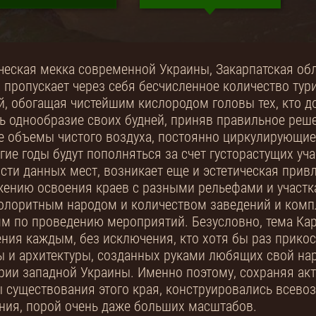
ческая мекка современной Украины, Закарпатская обл
, пропускает через себя бесчисленное количество тур
й, обогащая чистейшим кислородом головы тех, кто до
ь однообразие своих будней, приняв правильное реше
 объемы чистого воздуха, постоянно циркулирующие в
гие годы будут пополняться за счет густорастущих уч
сти данных мест, возникает еще и эстетическая прив
ению освоения краев с разными рельефами и участк
олоритным народом и количеством заведений и комп
м по проведению мероприятий. Безусловно, тема Кар
ния каждым, без исключения, кто хотя бы раз прико
ы и архитектуры, созданных руками любящих свой на
рии западной Украины. Именно поэтому, сохраняя акт
 существования этого края, конструировались всево
ия, порой очень даже больших масштабов.