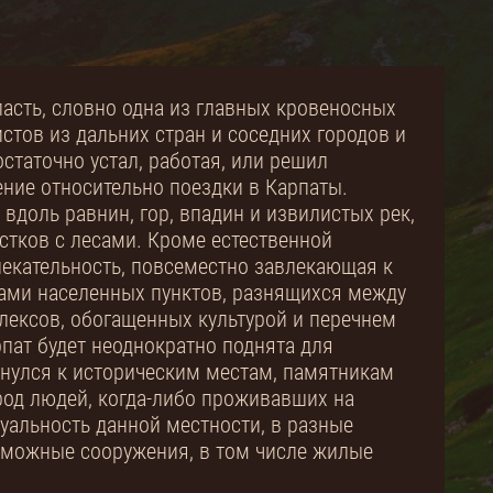
асть, словно одна из главных кровеносных
истов из дальних стран и соседних городов и
статочно устал, работая, или решил
ние относительно поездки в Карпаты.
доль равнин, гор, впадин и извилистых рек,
астков с лесами. Кроме естественной
лекательность, повсеместно завлекающая к
ами населенных пунктов, разнящихся между
лексов, обогащенных культурой и перечнем
пат будет неоднократно поднята для
снулся к историческим местам, памятникам
род людей, когда-либо проживавших на
уальность данной местности, в разные
зможные сооружения, в том числе жилые