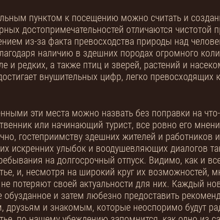
льным пунктом к посещению можно считать и создан
рных достопримечательностей отличаются чистотой 
нием из-за факта превосходства природы над челове
благодаря наличию в здешних породах огромного кол
ле и редких, а также птиц и зверей, растений и насе
достигает внушительных цифр, легко превосходящих 
нными эти места можно назвать без поправки на что-
твенник или начинающий турист, все ровно его мнен
чно, гостеприимству здешних жителей и работников и
 их искренних улыбок и воодушевляющих диалогов так
ребывания на долгосрочный отпуск. Видимо, как и все
тье, и, несмотря на широкий круг их возможностей, 
 не потеряют своей актуальности для них. Каждый но
е обузданное и затем любезно предоставить рекоме
, друзьям и знакомым, которые неоспоримо будут ра
тье, по нашему убеждению запомнится, как одно из с