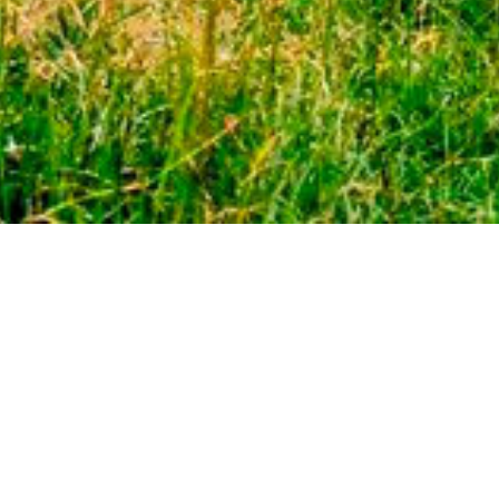
СВЯЖИТЕСЬ С НАМИ:
+38 (096) 123 55 13
fantasia_zak@ukr.net
АДРЕС:
ул. Европейская, 30A, с. Поляна,
Свалявский район, Закарпатская обл., Украина, 89313