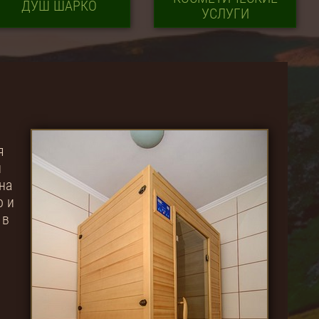
ДУШ ШАРКО
УСЛУГИ
я
й
на
о и
 в