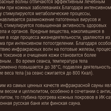
расные волны отличаются эффективным лечебным
ем при кожных заболеваниях.Благодаря интенсивном
у стимулируются метаболические процессы,
навливается размножение патогенных вирусов и
й, стимулируется повышенная активность здоровых
тела и органов. Вредные вещества, накопившиеся в
ме в ходе процесса жизнедеятельности, удаляются из
ма при интенсивном потоотделении. Благодаря особо
твию инфракрасных волн на потовые железы, процес
я токсинов и очищения кожи становится более
вным. . Во время сеанса, температура тела
ременно повышается до 38°C, подавляя деятельност
е веса тела (за сеанс сжигается до 800 Ккал).
им из самых ценных качеств инфракрасной сауны яв
м весом и целлюлитом, особенно в сочетании с ант
литом, то глубина прогрева кожных покровов в ИК-са
онная русская баня или финская сауна.