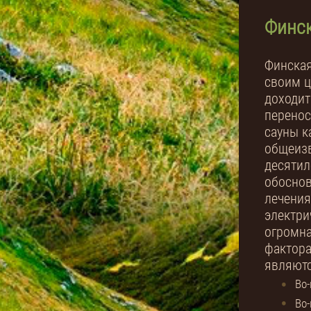
Финск
Финская
своим ц
доходит
перенос
сауны к
общеизв
десятил
обоснов
лечения
электри
огромна
фактора
являютс
Во-
Во-