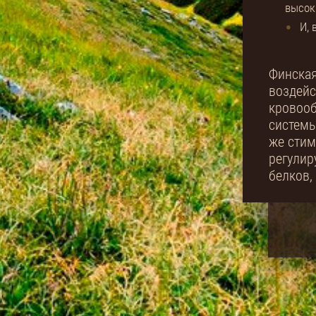
высок
И, 
Финская
воздейс
кровооб
системы
же стим
регулир
белков,