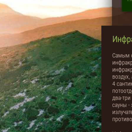
Инфра
Самым с
инфракр
инфрак
воздух,
4 санти
потоотд
два-три
сауны -
излучат
противо