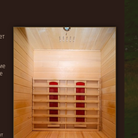
ет
ие
е
от