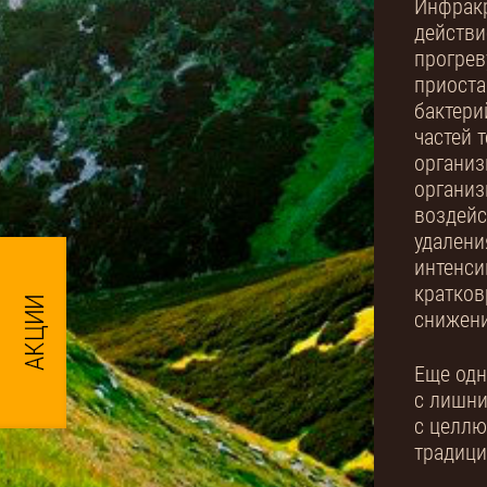
Инфрак
действи
прогрев
приоста
бактери
частей 
организ
организ
воздейс
удалени
интенси
кратков
снижени
Еще одн
с лишни
с целлю
традици