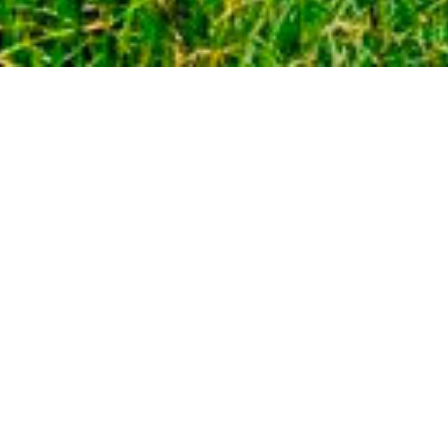
CONTACT US:
+38 (096) 123 55 13
fantasia_zak@ukr.net
ADDRESS:
30A, Octyabrskaya Str. the village of Polyana,
Svalyava district Transcarpathian region, Ukraine, 89313
N48°37.63' E22°56.97'
ABOUT THE SPA HOTEL
PRICES
ROOMS
LOCATION
TREATMENT
SPA-CENTER
RESTAURANT