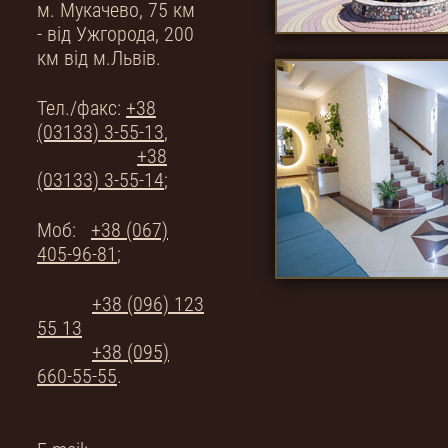
м. Мукачево, 75 км
- від Ужгорода, 200
км від м.Львів.
Тел./факс:
+38
(03133) 3-55-13
,
+38
(03133) 3-55-14
;
Mоб:
+38 (067)
405-96-81
;
+38 (096) 123
55 13
+38 (095)
660-55-55
.